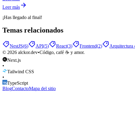
Leer más
¡Has llegado al final!
Temas relacionados
NestJS
(
6
)
API
(
5
)
React
(
3
)
Frontend
(
2
)
Arquitectura
©
2026
alckor.dev
•
Código, café ☕ y amor.
Next.js
•
Tailwind CSS
•
TypeScript
Blog
Contacto
Mapa del sitio